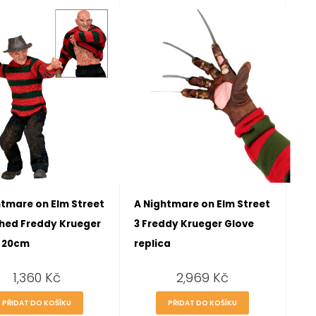
htmare on Elm Street
A Nightmare on Elm Street
thed Freddy Krueger
3 Freddy Krueger Glove
e 20cm
replica
1,360
Kč
2,969
Kč
PŘIDAT DO KOŠÍKU
PŘIDAT DO KOŠÍKU