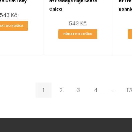
's Grim Foxy
at Freddys High Score
at Fr
Chica
Bonni
543
Kč
543
Kč
DAT DO KOŠÍKU
PŘIDAT DO KOŠÍKU
1
2
3
4
…
17