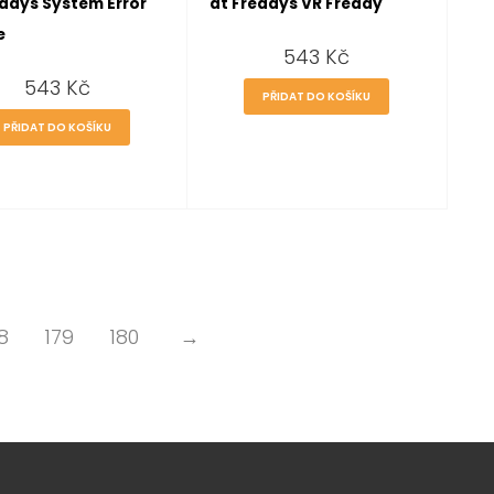
eddys System Error
at Freddys VR Freddy
e
543
Kč
543
Kč
PŘIDAT DO KOŠÍKU
PŘIDAT DO KOŠÍKU
8
179
180
→