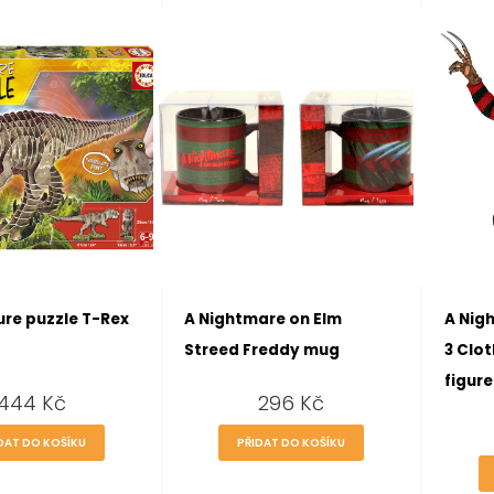
ure puzzle T-Rex
A Nightmare on Elm
A Nig
Streed Freddy mug
3 Clo
figur
444
Kč
296
Kč
DAT DO KOŠÍKU
PŘIDAT DO KOŠÍKU