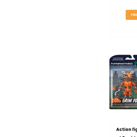
PŘI
Action fi