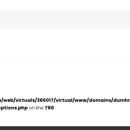
a/web/virtuals/365017/virtual/www/domains/dumhr
ptions.php
on line
790