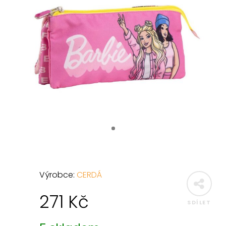
Výrobce:
CERDÁ
271
Kč
SDÍLET