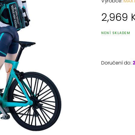
Výrobce:
MAX
2,969
NENÍ SKLADEM
Doručení do: