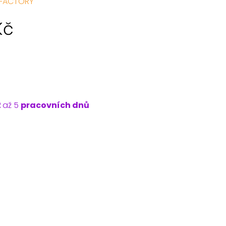
 FACTORY
Kč
2
až 5
pracovních dnů