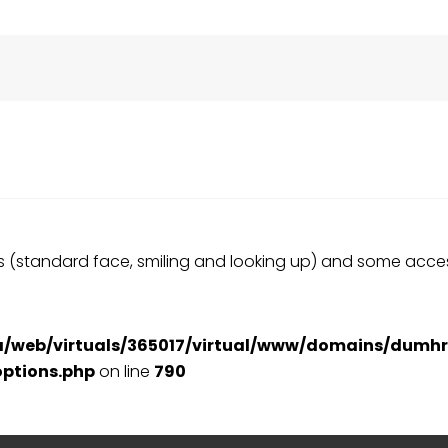
tes (standard face, smiling and looking up) and some access
a/web/virtuals/365017/virtual/www/domains/dumhr
ptions.php
on line
790