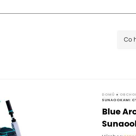
DOMŮ
»
OBCHO
SUNAOOKAMI CY
Blue Ar
Sunaook