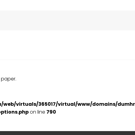
y paper.
a/web/virtuals/365017/virtual/www/domains/dumhr
ptions.php
on line
790