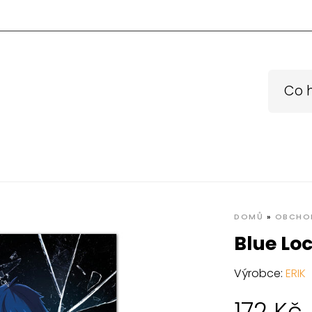
DOMŮ
»
OBCHO
Blue Lo
Výrobce:
ERIK
172
Kč