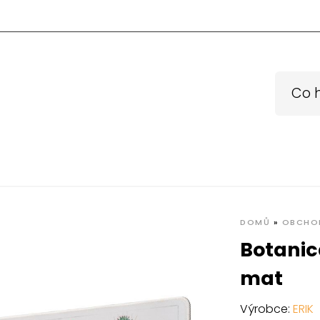
DOMŮ
»
OBCHO
Botanic
mat
Výrobce:
ERIK