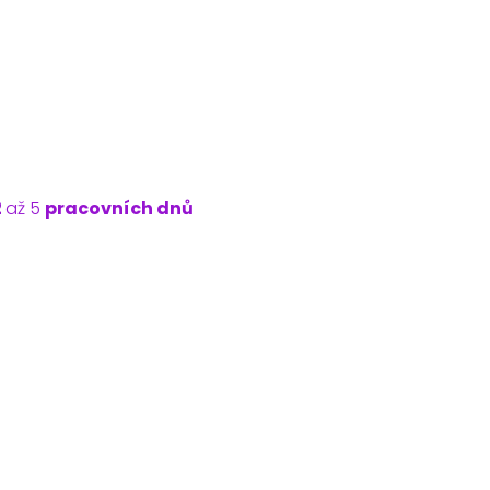
č
2
až 5
pracovních dnů