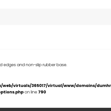
ced edges and non-slip rubber base.
a/web/virtuals/365017/virtual/www/domains/dumhr
ptions.php
on line
790