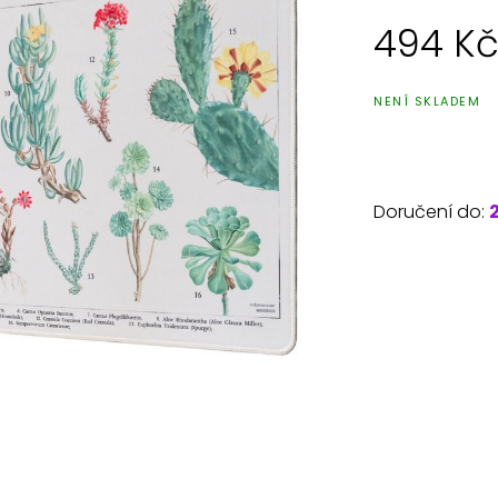
494
K
NENÍ SKLADEM
Doručení do: