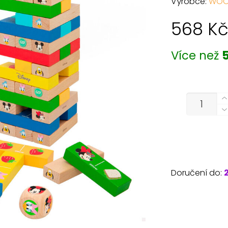
Výrobce:
WOO
568
K
Více než
5
MNOŽSTVÍ
Doručení do: