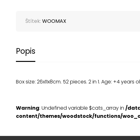
Štítek:
WOOMAX
Popis
Box size: 26x11x8cm. 52 pieces. 2 in 1. Age: +4 years ol
Warning
: Undefined variable $cats_array in
/dat
content/themes/woodstock/functions/woo_o