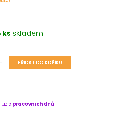
MAX
č
 ks
skladem
PŘIDAT DO KOŠÍKU
2
až 5
pracovních dnů