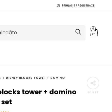
PŘIHLÁSIT / REGISTRACE
0
D
»
DISNEY BLOCKS TOWER + DOMINO
blocks tower + domino
SDÍLET
 set