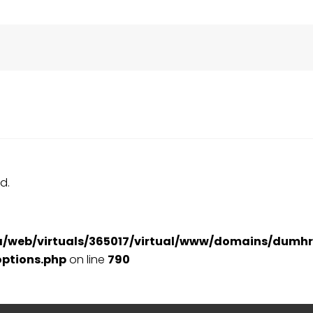
d.
a/web/virtuals/365017/virtual/www/domains/dumhr
ptions.php
on line
790