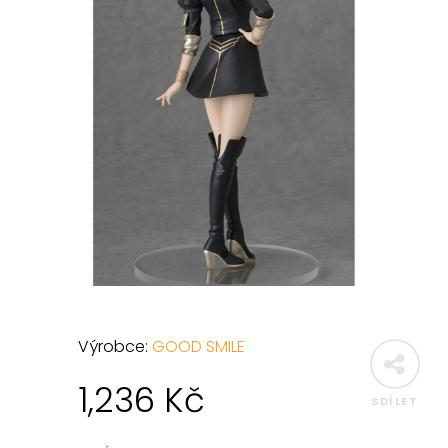
Výrobce:
GOOD SMILE
1,236
Kč
SDÍLET