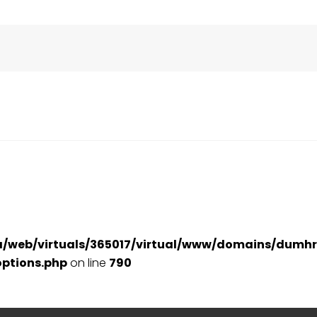
a/web/virtuals/365017/virtual/www/domains/dumhr
ptions.php
on line
790