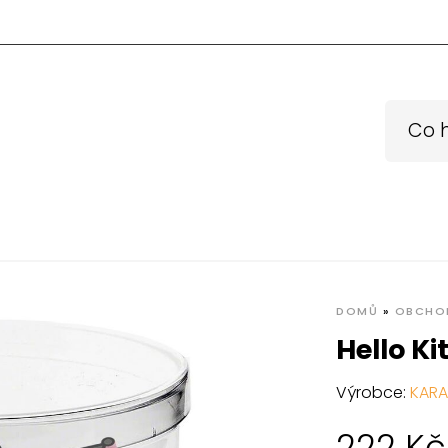
DOMŮ
»
OBCHO
Hello Ki
Výrobce:
KARA
222
Kč