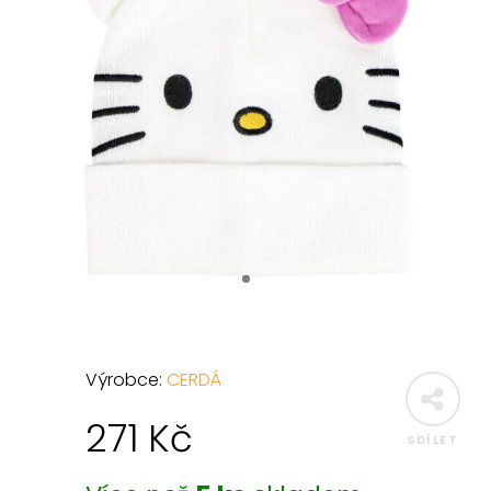
Výrobce:
CERDÁ
271
Kč
SDÍLET