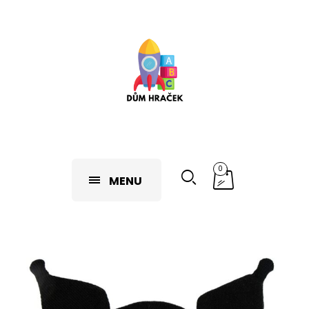
0
MENU