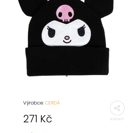
Výrobce:
CERDÁ
271
Kč
SDÍLET