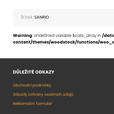
Štítek:
SANRIO
Warning
: Undefined variable $cats_array in
/dat
content/themes/woodstock/functions/woo_o
DŮLEŽITÉ ODKAZY
Obchodní podmínky
Zásady ochrany osobních údajů
Reklamační formulář