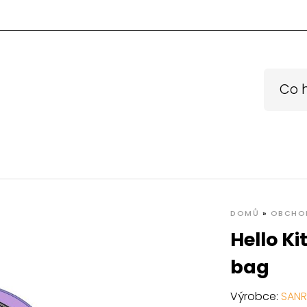
DOMŮ
»
OBCHO
Hello K
bag
Výrobce:
SANR