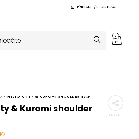
PŘIHLÁSIT / REGISTRACE
0
D
»
HELLO KITTY & KUROMI SHOULDER BAG
itty & Kuromi shoulder
SDÍLET
IO