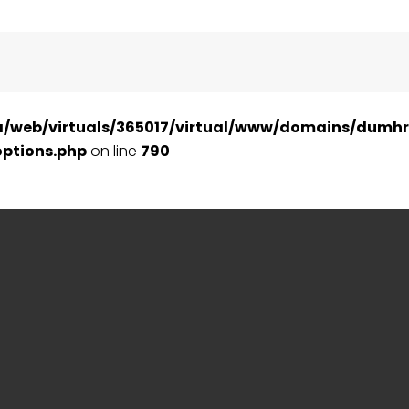
a/web/virtuals/365017/virtual/www/domains/dumhr
ptions.php
on line
790