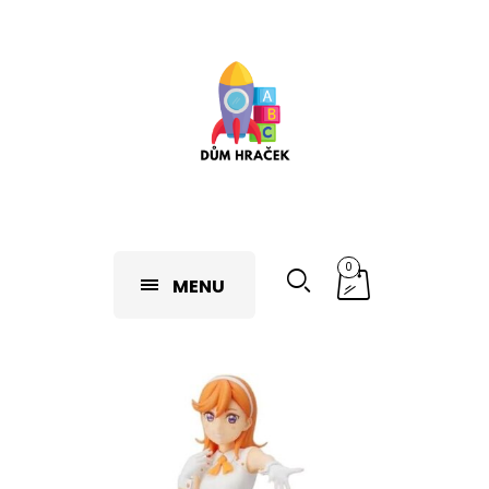
0
MENU