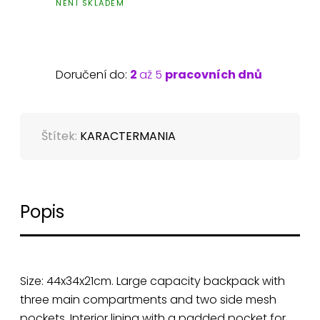
NENÍ SKLADEM
Doručení do:
2
až 5
pracovních dnů
Štítek:
KARACTERMANIA
Popis
Size: 44x34x21cm. Large capacity backpack with
three main compartments and two side mesh
pockets. Interior lining with a padded pocket for