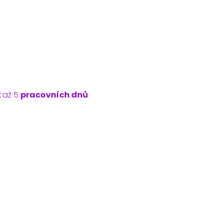
č
2
až 5
pracovních dnů