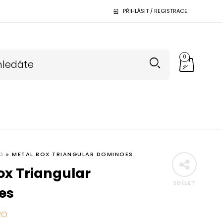
PŘIHLÁSIT / REGISTRACE
0
D
»
METAL BOX TRIANGULAR DOMINOES
ox Triangular
SDÍLET
es
RO