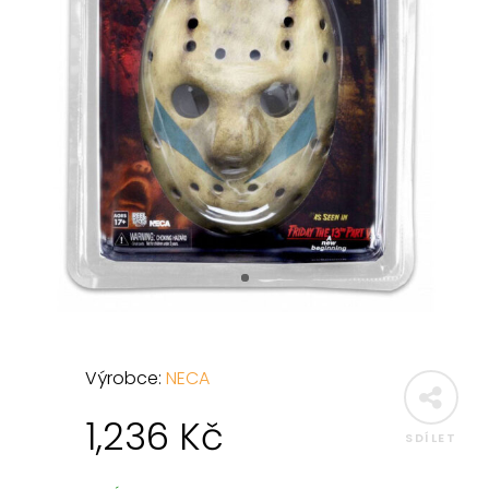
Výrobce:
NECA
1,236
Kč
SDÍLET