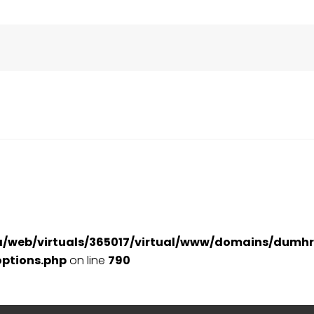
a/web/virtuals/365017/virtual/www/domains/dumhr
ptions.php
on line
790