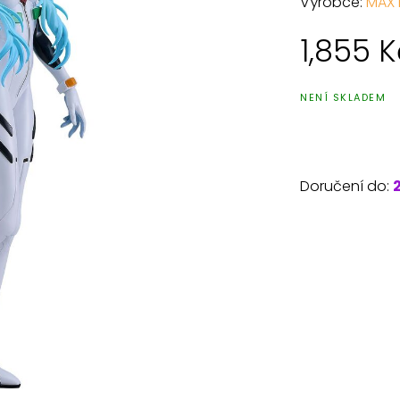
Výrobce:
MAX
1,855
K
NENÍ SKLADEM
Doručení do: