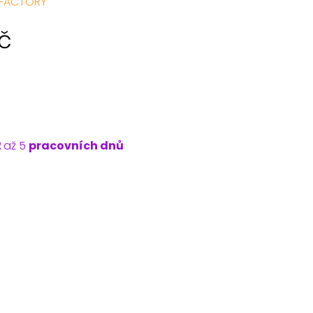
 FACTORY
č
2
až 5
pracovních dnů