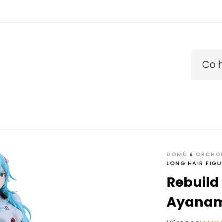
DOMŮ
»
OBCHO
LONG HAIR FIG
Rebuild 
Ayanami