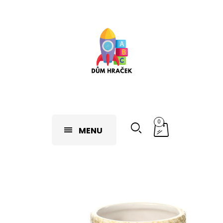
0
MENU